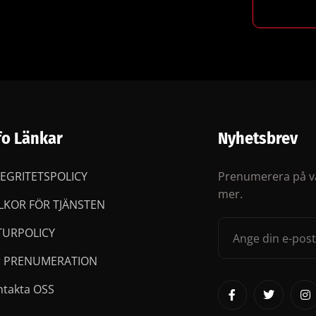
fo Länkar
Nyhetsbrev
TEGRITETSPOLICY
Prenumerera på vå
mer.
LLKOR FÖR TJÄNSTEN
TURPOLICY
r PRENUMERATION
ntakta OSS