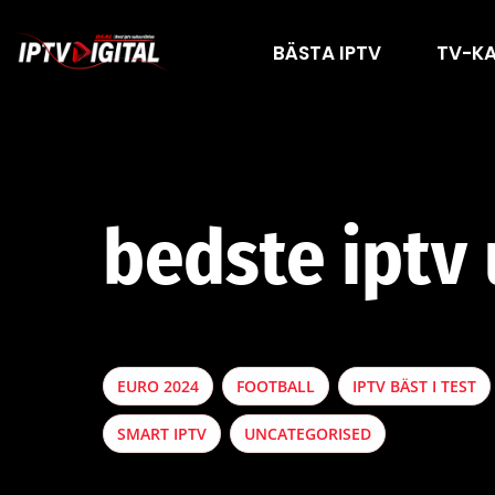
BÄSTA IPTV
TV-K
bedste iptv
EURO 2024
FOOTBALL
IPTV BÄST I TEST
SMART IPTV
UNCATEGORISED