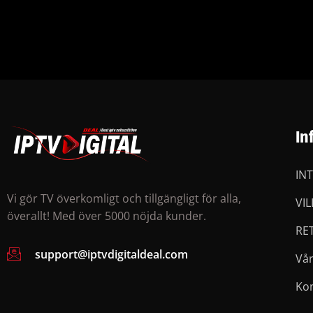
In
IN
Vi gör TV överkomligt och tillgängligt för alla,
VI
överallt! Med över 5000 nöjda kunder.
RE
support@iptvdigitaldeal.com
Vå
Ko