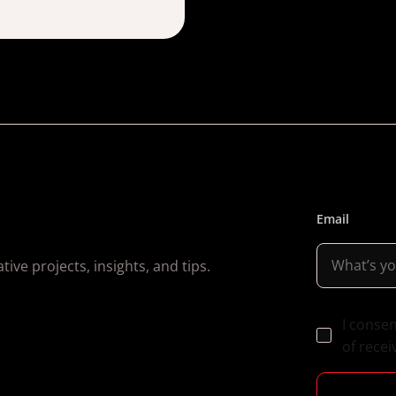
Email
ive projects, insights, and tips.
I conse
of recei