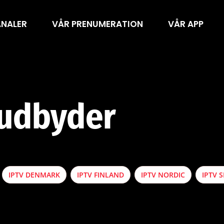
ANALER
VÅR PRENUMERATION
VÅR APP
 udbyder
IPTV DENMARK
IPTV FINLAND
IPTV NORDIC
IPTV 