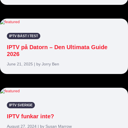
IPTV BÄST I TEST
IPTV på Datorn – Den Ultimata Guide
2026
June 21, 2025 | by Jorry Ben
IPTV SVERIGE
IPTV funkar inte?
August 27, 2024 | by Susan Marrow