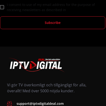
I consent to use of my email address for the purpose of
receiving newsletters as described in
Vi gör TV överkomligt och tillgängligt för alla,
överallt! Med över 5000 nöjda kunder.
support@iptvdigitaldeal.com