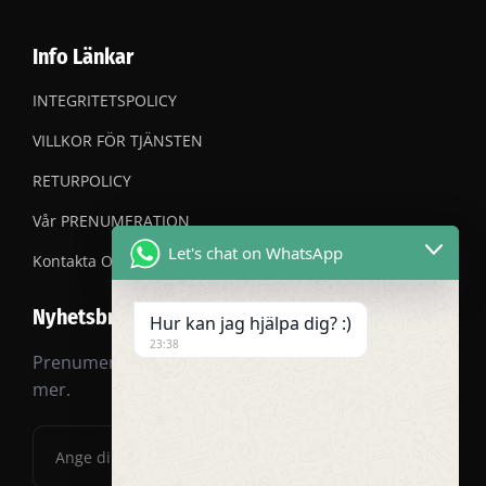
Info Länkar
INTEGRITETSPOLICY
VILLKOR FÖR TJÄNSTEN
RETURPOLICY
Vår PRENUMERATION
Let's chat on WhatsApp
Kontakta OSS
Nyhetsbrev
Hur kan jag hjälpa dig? :)
23:38
Prenumerera på vårt nyhetsbrev för rabatter och
mer.