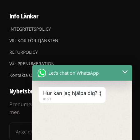
Info Länkar
INTEGRITETSPOLICY
VILLKOR FÖR TJÄNSTEN
RETURPOLICY
Vår PRENUMERATION
Let's chat on WhatsApp
Kontakta OSS
Nyhetsbrev
Hur kan jag hjälpa dig? :)
01:21
Prenumerera på vårt nyhetsbrev för rabatter och
mer.