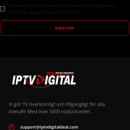
I consent to use of my email address for the purpose of
receiving newsletters as described in
Vi gör TV överkomligt och tillgängligt för alla,
överallt! Med över 5000 nöjda kunder.
support@iptvdigitaldeal.com