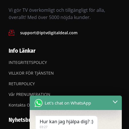
Vi gör TV överkomligt och tillgängligt för alla,
överallt! Med över 5000 nöjda kunder.
support@iptvdigitaldeal.com
Info Länkar
INTEGRITETSPOLICY
VILLKOR FÖR TJÄNSTEN
RETURPOLICY
Vår PRENUMERATION
Let's chat on WhatsApp
Kontakta OSS
Nyhetsbrev
Hur kan jag hjälpa dig? :)
03:27