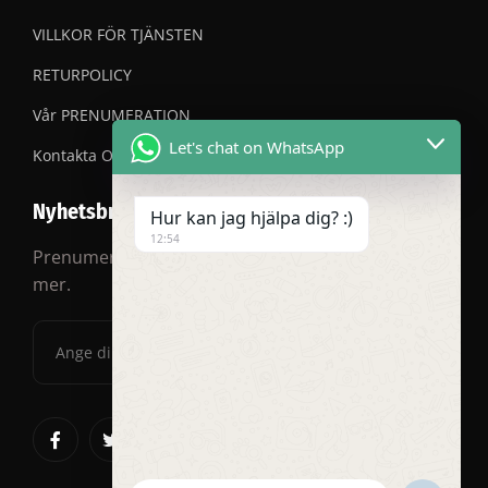
VILLKOR FÖR TJÄNSTEN
RETURPOLICY
Vår PRENUMERATION
Let's chat on WhatsApp
Kontakta OSS
Nyhetsbrev
Hur kan jag hjälpa dig? :)
12:54
Prenumerera på vårt nyhetsbrev för rabatter och
mer.