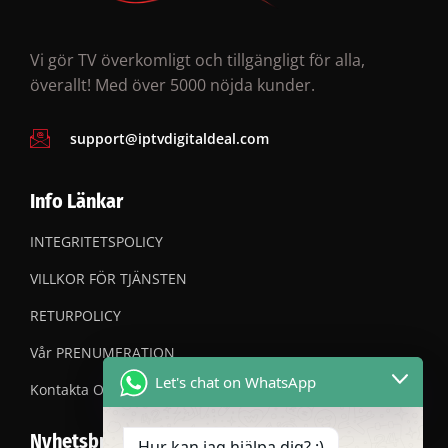
Vi gör TV överkomligt och tillgängligt för alla,
överallt! Med över 5000 nöjda kunder.
support@iptvdigitaldeal.com
Info Länkar
INTEGRITETSPOLICY
VILLKOR FÖR TJÄNSTEN
RETURPOLICY
Vår PRENUMERATION
Let's chat on WhatsApp
Kontakta OSS
Nyhetsbrev
Hur kan jag hjälpa dig? :)