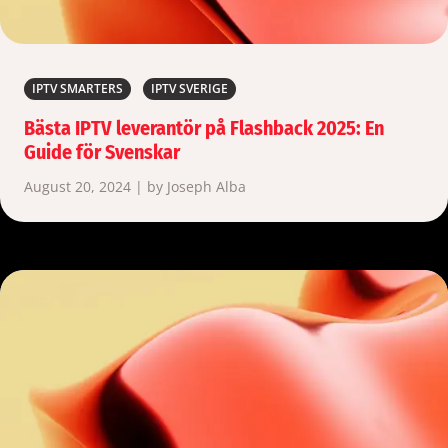
IPTV SMARTERS
IPTV SVERIGE
Bästa IPTV leverantör på Flashback 2025: En
Guide för Svenskar
August 20, 2024 | by Joseph Alba