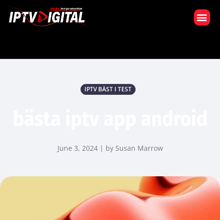
VÅR PRENUMERATION
IPTV BÄST I TEST
bästa iptv app android
June 3, 2024 | by Susan Marrow