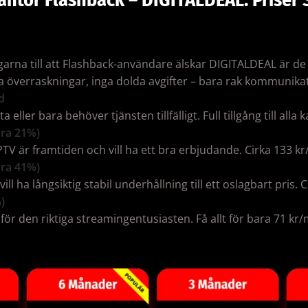
garna till att Flashback-användare älskar DIGITALDEAL är d
a överraskningar, inga dolda avgifter – bara rak kommunika
d
ta eller bara behöver tjänsten tillfälligt. Full tillgång till all
ara 21%)
PTV är framtiden och vill ha ett bra erbjudande. Cirka 133 k
ara 41%)
ill ha långsiktig stabil underhållning till ett oslagbart pris.
)
för den riktiga streamingentusiasten. Få allt för bara 71 kr