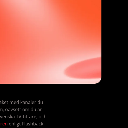
paket med kanaler du
ram, oavsett om du är
svenska TV-tittare, och
ören
enligt Flashback-