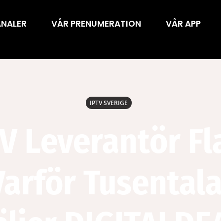
ANALER
VÅR PRENUMERATION
VÅR APP
IPTV SVERIGE
V Leverantör F
arför Tusental