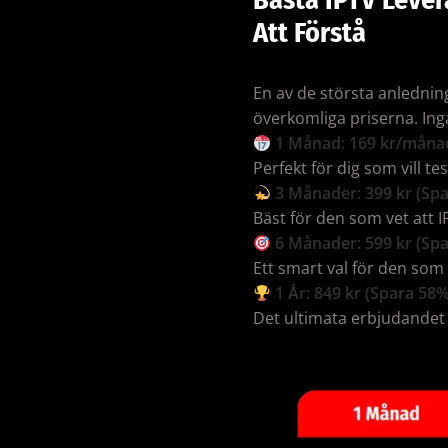
Att Förstå
En av de största anlednin
överkomliga priserna. Ing
1 Månad: 169 kr/måna
Perfekt för dig som vill tes
3 Månader: 399 kr (Sp
Bäst för den som vet att I
6 Månader: 599 kr (Sp
Ett smart val för den som v
1 År: 849 kr (Spara 58%
Det ultimata erbjudandet 