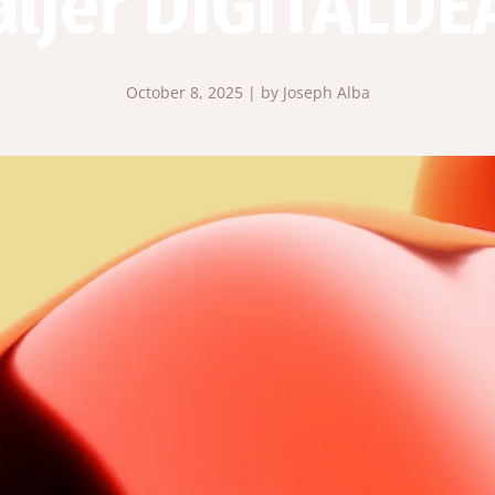
äljer DIGITALDE
October 8, 2025 | by Joseph Alba