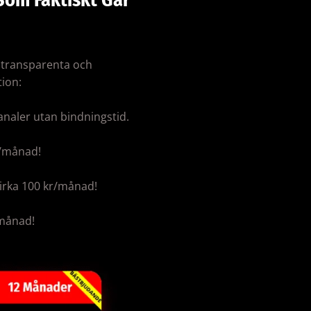
e transparenta och
tion:
a kanaler utan bindningstid.
r/månad!
 Cirka 100 kr/månad!
/månad!