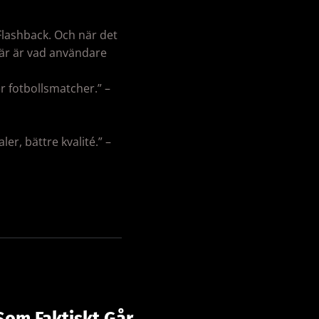
 Flashback. Och när det
r är vad användare
r fotbollsmatcher.” –
, bättre kvalité.” –
Som Faktiskt Går