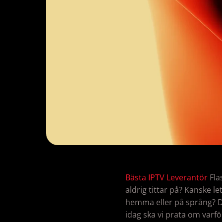
Bästa IPTV Leverantör
Fla
aldrig tittar på? Kanske l
hemma eller på språng? D
idag ska vi prata om varfö