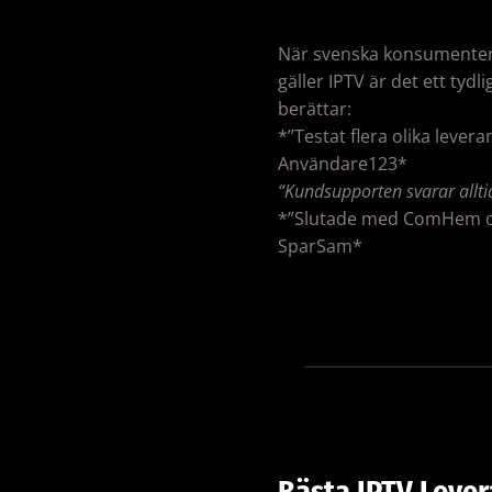
När svenska konsumenter vi
gäller IPTV är det ett tyd
berättar:
*”Testat flera olika leve
Användare123*
“Kundsupporten svarar alltid
*”Slutade med ComHem och
SparSam*
Bästa IPTV Lever