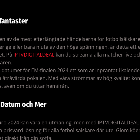
sfantaster
 en av de mest efterlängtade händelserna för fotbollsälskar
verige eller bara njuta av den höga spänningen, är detta e
et. På
IPTVDIGITALDEAL
kan du streama alla matcher live och
ären.
datumet för EM-finalen 2024 ett som är inpräntat i kalender
en åtråvärda pokalen. Med våra strömmar av hög kvalitet ko
, även om du tittar hemifrån.
r, Datum och Mer
ill Euro 2024 kan vara en utmaning, men med IPTVDIGITALDEAL
prisvärd lösning för alla fotbollsälskare där ute. Glöm köer 
t direkt från din soffa.