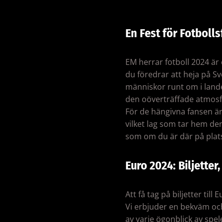
En Fest för Fotboll
EM herrar fotboll 2024 är
du föredrar att heja på S
människor runt om i land
den oöverträffade atmosf
För de hängivna fansen är 
vilket lag som tar hem d
som om du är där på plats
Euro 2024: Biljette
Att få tag på biljetter t
Vi erbjuder en bekväm och 
av varje ögonblick av spele