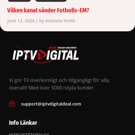
Vilken kanal sänder Fotbolls-EM?
June 12, 2024 | by Vivienne Smith
Vi gör TV överkomligt och tillgängligt för alla,
överallt! Med över 5000 nöjda kunder.
support@iptvdigitaldeal.com
Info Länkar
INTEGRITETSPOLICY