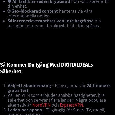
🛡️
All trafik är redan krypterad
från våra servrar till
din enhet.
🌐
Geo-blockerad content
hanteras via våra
internationella noder.
📶
Internetleverantörer kan inte begränsa
din
hastighet eftersom din aktivitet inte kan spåras.
Så Kommer Du Igång Med DIGITALDEALs
Säkerhet
Välj ett abonnemang
– Prova gärna vår
24-timmars
gratis test
.
Välj en VPN som erbjuder snabba hastigheter, bra
säkerhet och servrar i flera länder. Några populära
alternativ är
NordVPN
och
ExpressVPN.
Ladda ner appen
– Tillgänglig för Smart-TV, mobil,
boxar och datorer.