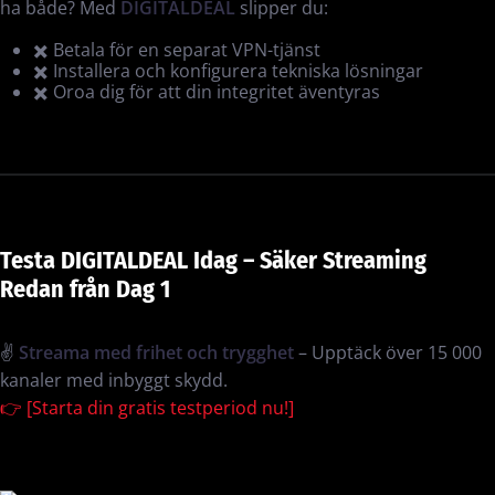
ha både? Med
DIGITALDEAL
slipper du:
✖️ Betala för en separat VPN-tjänst
✖️ Installera och konfigurera tekniska lösningar
✖️ Oroa dig för att din integritet äventyras
Testa DIGITALDEAL Idag – Säker Streaming
Redan från Dag 1
✌️
Streama med frihet och trygghet
– Upptäck över 15 000
kanaler med inbyggt skydd.
👉 [Starta din gratis testperiod nu!]