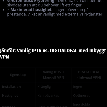
🔒
Automatisk kryptering
– Din data och din identitet
skyddas utan att du behöver lift ett finger.
⚡
Maximerad hastighet
– Ingen påverkan på
prestanda, vilket är vanligt med externa VPN-tjänster.
Jämför: Vanlig IPTV vs. DIGITALDEAL med Inbyggt
VPN
Vanlig IPTV +
DIGITALDEAL
Egenskap
Manuell VPN
(Inbyggd VPN)
Installation
Krånglig
Ingen
Hastighet
Kan påverkas
Optimerad
Inga dolda
Kostnad
Extra avgift för VPN