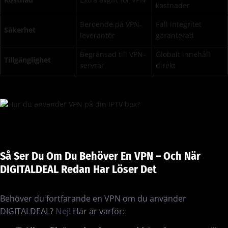
kostnader
Beroende på VPN-
Full integritet
Säkerhet
leverantör
garanterad
Begränsad till VPN-
Globalt innehåll
Tillgänglighet
servrar
direkt
Så Ser Du Om Du Behöver En VPN – Och När
DIGITALDEAL Redan Har Löser Det
Behöver du fortfarande en VPN om du använder
DIGITALDEAL?
Nej!
Här är varför: