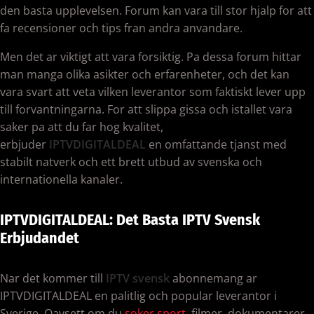
den basta upplevelsen. Forum kan vara till stor hjalp for att
fa recensioner och tips fran andra anvandare.
Men det ar viktigt att vara forsiktig. Pa dessa forum hittar
man manga olika asikter och erfarenheter, och det kan
vara svart att veta vilken leverantor som faktiskt lever upp
till forvantningarna. For att slippa gissa och istallet vara
saker pa att du far hog kvalitet,
erbjuder
IPTVDIGITALDEAL
en omfattande tjanst med
stabilt natverk och ett brett utbud av svenska och
internationella kanaler.
IPTVDIGITALDEAL: Det Basta IPTV Svensk
Erbjudandet
Nar det kommer till
IPTV svensk
abonnemang ar
IPTVDIGITALDEAL en palitlig och popular leverantor i
Sverige. Oavsett om du
soker sport
, filmer, dokumentarer