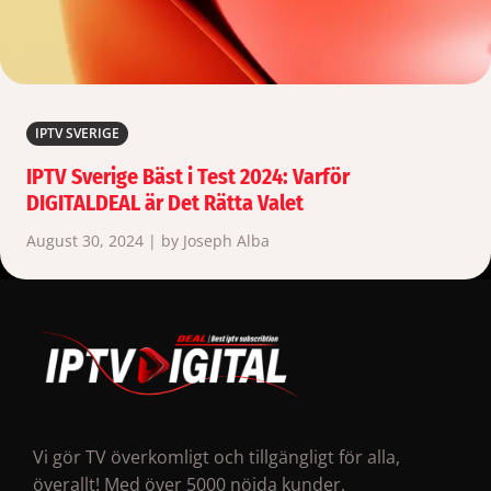
IPTV SVERIGE
IPTV Sverige Bäst i Test 2024: Varför
DIGITALDEAL är Det Rätta Valet
August 30, 2024 | by Joseph Alba
Vi gör TV överkomligt och tillgängligt för alla,
överallt! Med över 5000 nöjda kunder.