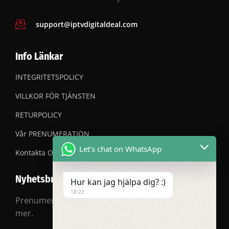
support@iptvdigitaldeal.com
Info Länkar
INTEGRITETSPOLICY
VILLKOR FÖR TJÄNSTEN
RETURPOLICY
Vår PRENUMERATION
Let's chat on WhatsApp
Kontakta OSS
Nyhetsbrev
Hur kan jag hjälpa dig? :)
18:22
Prenumerera på vårt nyhetsbrev för rabatter och
mer.