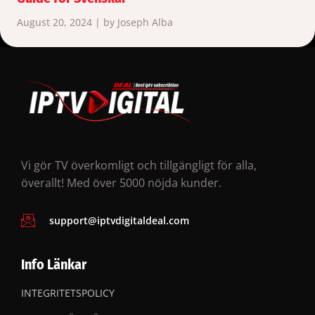
August 20, 2024 | by Joseph Alba
Vi gör TV överkomligt och tillgängligt för alla,
överallt! Med över 5000 nöjda kunder.
support@iptvdigitaldeal.com
Info Länkar
INTEGRITETSPOLICY