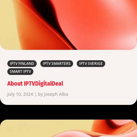
IPTV FINLAND
IPTV SMARTERS
IPTV SVERIGE
SMART IPTV
About IPTVDigitalDeal
July 10, 2024 | by Joseph Alba