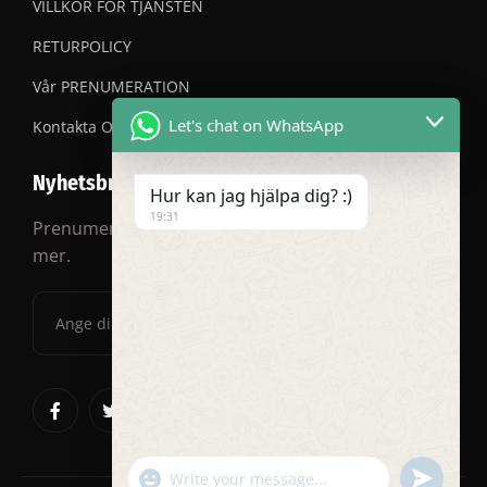
VILLKOR FÖR TJÄNSTEN
RETURPOLICY
Vår PRENUMERATION
Let's chat on WhatsApp
Kontakta OSS
Nyhetsbrev
Hur kan jag hjälpa dig? :)
19:31
Prenumerera på vårt nyhetsbrev för rabatter och
mer.
"+chaty_settings.lang.emoji_picker+"
undefined