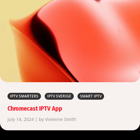
IPTV SMARTERS
IPTV SVERIGE
SMART IPTV
Chromecast IPTV App
July 14, 2024 | by Vivienne Smith