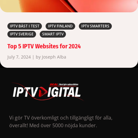
IPTV BÄST I TEST
IPTV FINLAND
IPTV SMARTERS
IPTV SVERIGE
SMART IPTV
Top 5 IPTV Websites for 2024
July 7, 2024 | by Joseph Alba
Vi gör TV överkomligt och tillgängligt för alla,
överallt! Med över 5000 nöjda kunder.