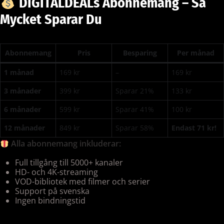
DIGITALDEALs Abonnemang – Så
Mycket Sparar Du
Abonnemang
Pris
Besparing
Per månad
1 månad
169 kr
–
169 kr
3 månader
399 kr
Sparar 21%
133 kr
6 månader
599 kr
Sparar 41%
100 kr
12 månader
849 kr
Sparar 58%
Endast 71 kr!
Alla abonnemang inkluderar:
Full tillgång till 5000+ kanaler
HD- och 4K-streaming
VOD-bibliotek med filmer och serier
Support på svenska
Ingen bindningstid