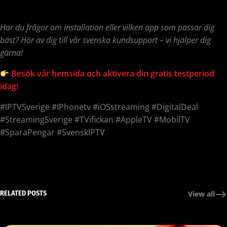
Har du frågor om installation eller vilken app som passar dig
bäst? Hör av dig till vår svenska kundsupport – vi hjälper dig
gärna!
Besök vår hemsida och aktivera din gratis testperiod
idag!
#IPTVSverige #IPhonetv #iOSstreaming #DigitalDeal
#StreamingSverige #TVifickan #AppleTV #MobilTV
#SparaPengar #SvenskIPTV
RELATED POSTS
View all