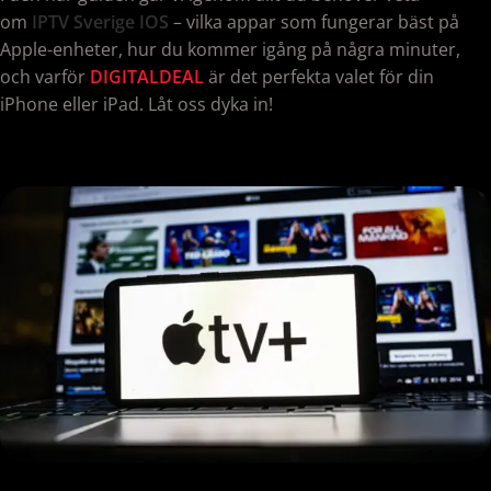
om
IPTV Sverige
IOS
– vilka appar som fungerar bäst på
Apple-enheter, hur du kommer igång på några minuter,
och varför
DIGITALDEAL
är det perfekta valet för din
iPhone eller iPad. Låt oss dyka in!