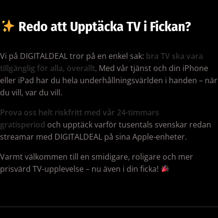
Redo att Upptäcka TV i Fickan?
Vi på DIGITALDEAL tror på en enkel sak:
bra TV ska vara
tillgänglig för alla, överallt
. Med vår tjänst och din iPhone
eller iPad har du hela underhållningsvärlden i handen – när
du vill, var du vill.
Prova oss helt riskfritt med vår 24-timmars
gratisperiod
och upptäck varför tusentals svenskar redan
streamar med DIGITALDEAL på sina Apple-enheter.
Varmt välkommen till en smidigare, roligare och mer
prisvärd TV-upplevelse – nu även i din ficka!