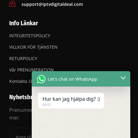
support@iptvdigitaldeal.com
Info Länkar
INTEGRITETSPOLICY
VILLKOR FÖR TJÄNSTEN
RETURPOLICY
Vår PRENUMERATION
Let's chat on WhatsApp
Kontakta OSS
Nyhetsbrev
Hur kan jag hjälpa dig? :)
09:02
Prenumerera på vårt nyhetsbrev för rabatter och
mer.