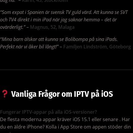
dag nu.”
–
Karin, 45, Stockholm
“Som expat i Spanien är svensk TV guld värd. Att kunna se SVT
och TV4 direkt i min iPad när jag saknar hemma – det är
ovärderligt.”
–
Magnus, 52, Malaga
“Mina barn älskar att kunna se Bolibompa på sina iPads.
Perfekt när vi åker bil långt!”
–
Familjen Lindström, Göteborg
Vanliga Frågor om IPTV på iOS
Fungerar IPTV-appar på alla iOS-versioner?
De flesta moderna appar kräver iOS 15.1 eller senare
. Har
du en äldre iPhone? Kolla i App Store om appen stöder din