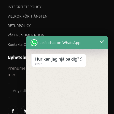
INTEGRITETSPOLICY
VILLKOR FÖR TJÄNSTEN
RETURPOLICY
Vår PRENUMERATION
Let's chat on WhatsApp
Kontakta OSS
Nyhetsbrev
Hur kan jag hjälpa dig? :)
03:07
Prenumerera på vårt nyhetsbrev för rabatter och
mer.