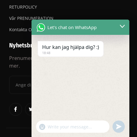
RETURPOLICY
Vår PRENUMERATION
Let's chat on WhatsApp
Kontakta OSS
Nyhetsbrev
Hur kan jag hjälpa dig? :)
18:48
Prenumerera på vårt nyhetsbrev för rabatter och
mer.
"+chaty_settings.lang.emoji_picker+"
undefined
WhatsApp
Message