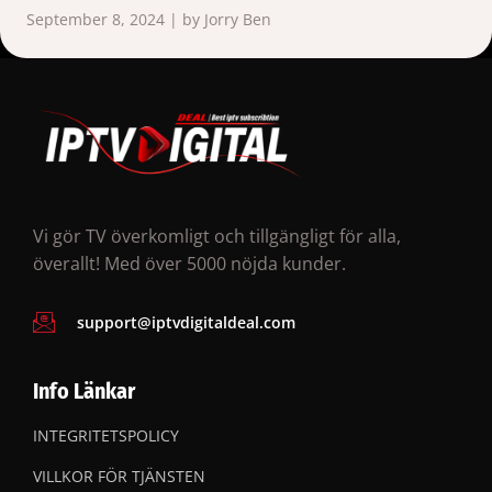
September 8, 2024 | by Jorry Ben
Vi gör TV överkomligt och tillgängligt för alla,
överallt! Med över 5000 nöjda kunder.
support@iptvdigitaldeal.com
Info Länkar
INTEGRITETSPOLICY
VILLKOR FÖR TJÄNSTEN