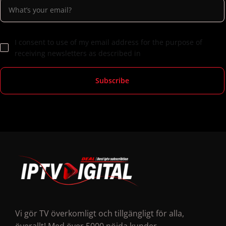
I consent to use of my email address for the purpose of
receiving newsletters as described in
Vi gör TV överkomligt och tillgängligt för alla,
överallt! Med över 5000 nöjda kunder.