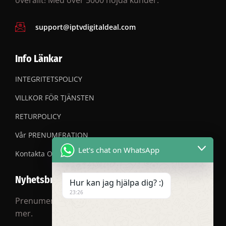
support@iptvdigitaldeal.com
Info Länkar
INTEGRITETSPOLICY
VILLKOR FÖR TJÄNSTEN
RETURPOLICY
Vår PRENUMERATION
Let's chat on WhatsApp
Kontakta OSS
Nyhetsbrev
Hur kan jag hjälpa dig? :)
23:26
Prenumerera på vårt nyhetsbrev för rabatter och
mer.