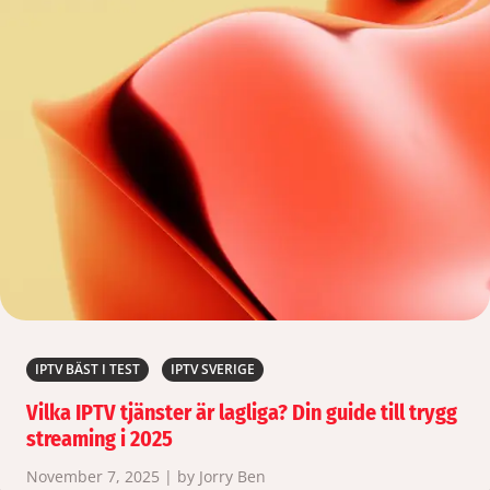
IPTV BÄST I TEST
IPTV SVERIGE
Vilka IPTV tjänster är lagliga? Din guide till trygg
streaming i 2025
November 7, 2025 | by Jorry Ben