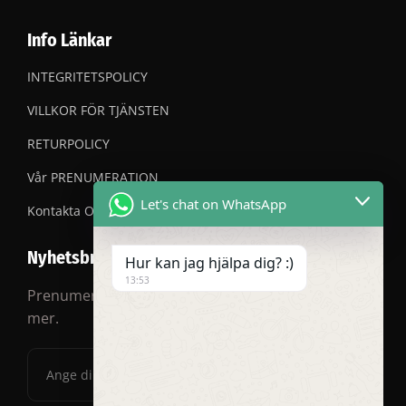
Info Länkar
INTEGRITETSPOLICY
VILLKOR FÖR TJÄNSTEN
RETURPOLICY
Vår PRENUMERATION
Let's chat on WhatsApp
Kontakta OSS
Nyhetsbrev
Hur kan jag hjälpa dig? :)
13:53
Prenumerera på vårt nyhetsbrev för rabatter och
mer.