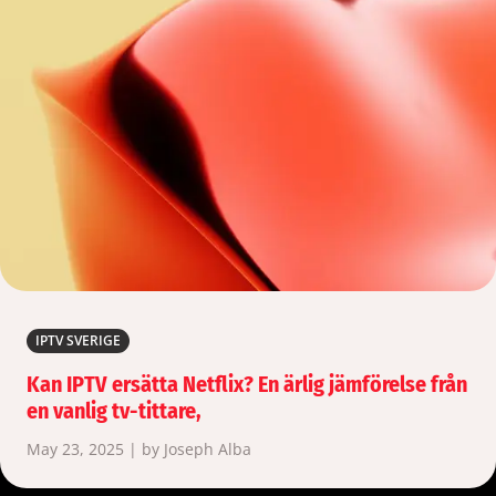
IPTV SVERIGE
Kan IPTV ersätta Netflix? En ärlig jämförelse från
en vanlig tv-tittare,
May 23, 2025 | by Joseph Alba