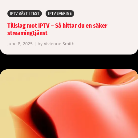
IPTV BÄST I TEST
IPTV SVERIGE
Tillslag mot IPTV – Så hittar du en säker
streamingtjänst
June 8, 2025 | by Vivienne Smith