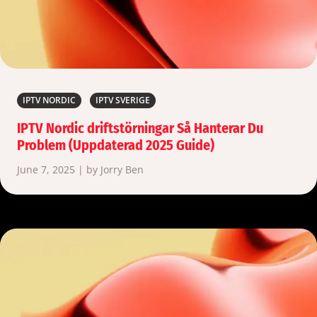
IPTV NORDIC
IPTV SVERIGE
IPTV Nordic driftstörningar Så Hanterar Du
Problem (Uppdaterad 2025 Guide)
June 7, 2025 | by Jorry Ben