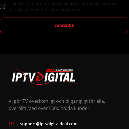
I consent to use of my email address for the purpose of
receiving newsletters as described in
Vi gör TV överkomligt och tillgängligt för alla,
överallt! Med över 5000 nöjda kunder.
support@iptvdigitaldeal.com