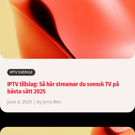
IPTV SVERIGE
IPTV tillslag: Så här streamar du svensk TV på
bästa sätt 2025
June 6, 2025 | by Jorry Ben