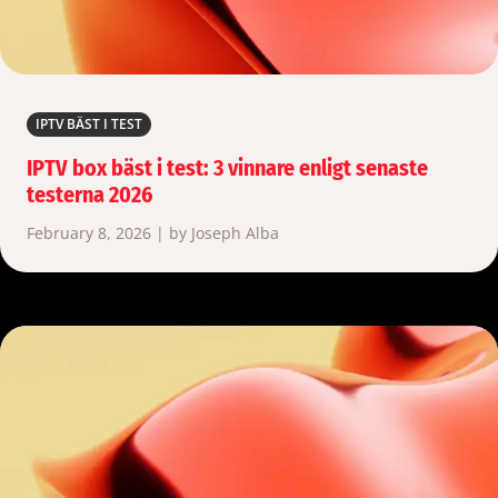
IPTV BÄST I TEST
IPTV box bäst i test: 3 vinnare enligt senaste
testerna 2026
February 8, 2026 | by Joseph Alba