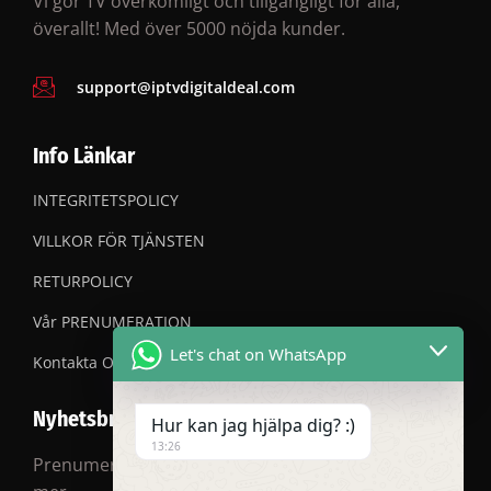
Vi gör TV överkomligt och tillgängligt för alla,
överallt! Med över 5000 nöjda kunder.
support@iptvdigitaldeal.com
Info Länkar
INTEGRITETSPOLICY
VILLKOR FÖR TJÄNSTEN
RETURPOLICY
Vår PRENUMERATION
Let's chat on WhatsApp
Kontakta OSS
Nyhetsbrev
Hur kan jag hjälpa dig? :)
13:26
Prenumerera på vårt nyhetsbrev för rabatter och