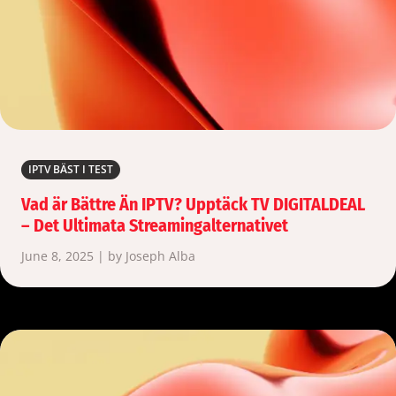
IPTV BÄST I TEST
Vad är Bättre Än IPTV? Upptäck TV DIGITALDEAL
– Det Ultimata Streamingalternativet
June 8, 2025 | by Joseph Alba