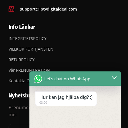
support@iptvdigitaldeal.com
Info Länkar
INTEGRITETSPOLICY
VILLKOR FÖR TJÄNSTEN
RETURPOLICY
Vår PRENUMERATION
Let's chat on WhatsApp
Kontakta OSS
Nyhetsbrev
Hur kan jag hjälpa dig? :)
03:00
Prenumerera på vårt nyhetsbrev för rabatter och
mer.