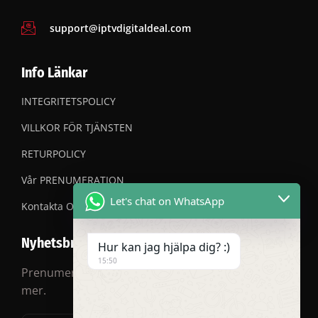
support@iptvdigitaldeal.com
Info Länkar
INTEGRITETSPOLICY
VILLKOR FÖR TJÄNSTEN
RETURPOLICY
Vår PRENUMERATION
Let's chat on WhatsApp
Kontakta OSS
Nyhetsbrev
Hur kan jag hjälpa dig? :)
15:50
Prenumerera på vårt nyhetsbrev för rabatter och
mer.