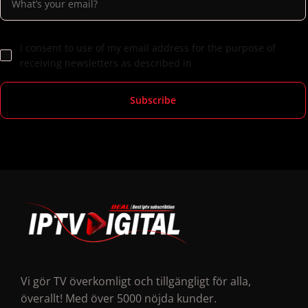
I consent to use of my email address for the purpose of
receiving newsletters as described in
Vi gör TV överkomligt och tillgängligt för alla,
överallt! Med över 5000 nöjda kunder.