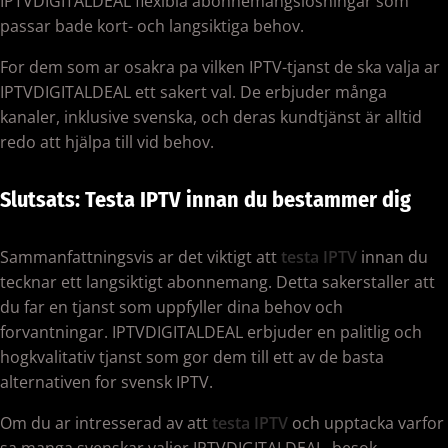
IPTVDIGITALDEAL flexibla abonnemangslosningar som
passar bade kort- och langsiktiga behov.
For dem som ar osakra pa vilken IPTV-tjanst de ska valja ar
IPTVDIGITALDEAL ett sakert val. De erbjuder många
kanaler, inklusive svenska, och deras kundtjänst är alltid
redo att hjälpa till vid behov.
Slutsats: Testa IPTV innan du bestammer dig
Sammanfattningsvis ar det viktigt att
testa IPTV
innan du
tecknar ett langsiktigt abonnemang. Detta sakerstaller att
du far en tjanst som uppfyller dina behov och
forvantningar. IPTVDIGITALDEAL erbjuder en palitlig och
hogkvalitativ tjanst som gor dem till ett av de basta
alternativen for svensk IPTV.
Om du ar intresserad av att
testa IPTV
och upptacka varfor
sa manga svenskar valjer IPTVDIGITALDEAL, besok