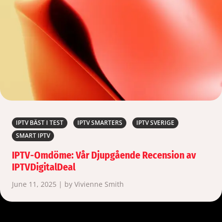
IPTV BÄST I TEST
IPTV SMARTERS
IPTV SVERIGE
SMART IPTV
IPTV-Omdöme: Vår Djupgående Recension av
IPTVDigitalDeal
June 11, 2025 | by Vivienne Smith