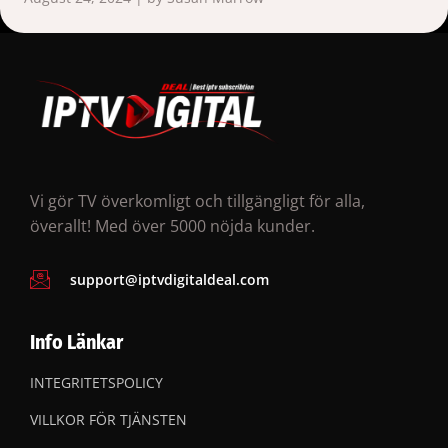
Vi gör TV överkomligt och tillgängligt för alla,
överallt! Med över 5000 nöjda kunder.
support@iptvdigitaldeal.com
Info Länkar
INTEGRITETSPOLICY
VILLKOR FÖR TJÄNSTEN