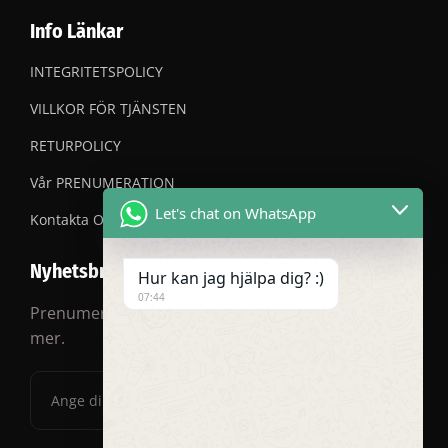
Info Länkar
INTEGRITETSPOLICY
VILLKOR FÖR TJÄNSTEN
RETURPOLICY
Vår PRENUMERATION
Let's chat on WhatsApp
Kontakta OSS
Nyhetsbrev
Hur kan jag hjälpa dig? :)
07:44
Prenumerera på vårt nyhetsbrev för rabatter och
mer.