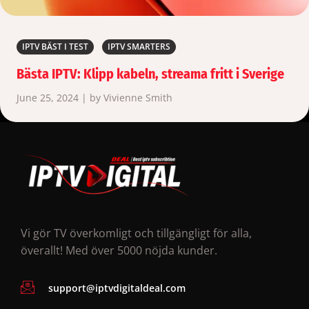
IPTV BÄST I TEST
IPTV SMARTERS
Bästa IPTV: Klipp kabeln, streama fritt i Sverige
June 25, 2024 | by Vivienne Smith
Vi gör TV överkomligt och tillgängligt för alla,
överallt! Med över 5000 nöjda kunder.
support@iptvdigitaldeal.com