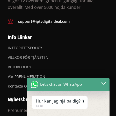
Vi gör TV överkomligt och tillgängligt för alla,
överallt! Med över 5000 nöjda kunder.
support@iptvdigitaldeal.com
Info Länkar
INTEGRITETSPOLICY
VILLKOR FÖR TJÄNSTEN
RETURPOLICY
Vår PRENUMERATION
Let's chat on WhatsApp
Kontakta OSS
Nyhetsbrev
Hur kan jag hjälpa dig? :)
14:10
Prenumerera på vårt nyhetsbrev för rabatter och