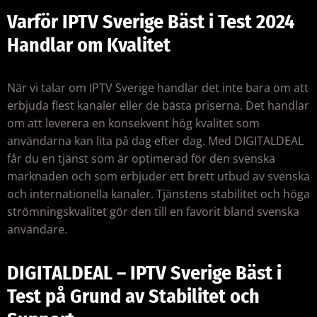
Varför IPTV Sverige Bäst i Test 2024
Handlar om Kvalitet
När vi talar om IPTV Sverige handlar det inte bara om att
erbjuda flest kanaler eller de bästa priserna. Det handlar
om att leverera en konsekvent hög kvalitet som
användarna kan lita på dag efter dag. Med DIGITALDEAL
får du en tjänst som är optimerad för den svenska
marknaden och som erbjuder ett brett utbud av svenska
och internationella kanaler. Tjänstens stabilitet och höga
strömningskvalitet gör den till en favorit bland svenska
användare.
DIGITALDEAL – IPTV Sverige Bäst i
Test på Grund av Stabilitet och